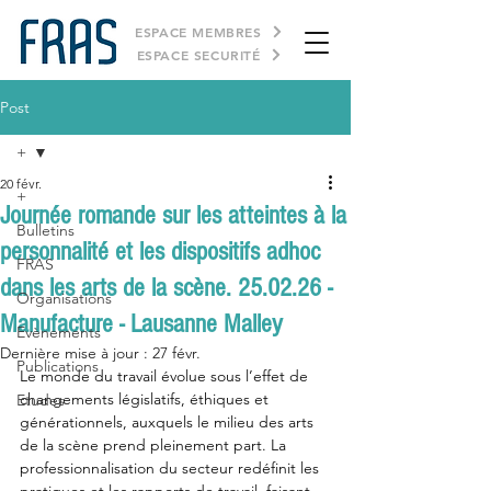
ESPACE MEMBRES
ESPACE SECURITÉ
Post
+
20 févr.
+
Journée romande sur les atteintes à la
Bulletins
personnalité et les dispositifs adhoc
FRAS
dans les arts de la scène. 25.02.26 -
Organisations
Manufacture - Lausanne Malley
Evènements
Dernière mise à jour :
27 févr.
Publications
Le monde du travail évolue sous l’effet de 
changements législatifs, éthiques et 
Etudes
générationnels, auxquels le milieu des arts 
de la scène prend pleinement part. La 
professionnalisation du secteur redéfinit les 