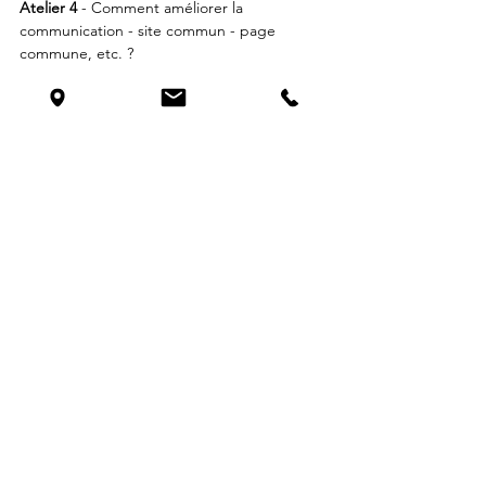
Atelier 4
 - Comment améliorer la 
communication - site commun - page 
commune, etc. ?
Evènements
FRAS
Voir tout
Posts similaires