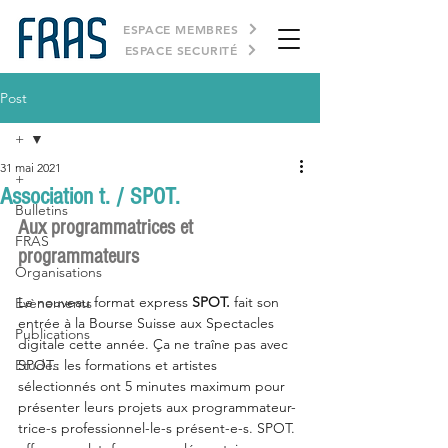
ESPACE MEMBRES
ESPACE SECURITÉ
Post
+
31 mai 2021
+
Association t. / SPOT.
Bulletins
Aux programmatrices et 
FRAS
programmateurs
Organisations
Le nouveau format express 
SPOT.
 fait son 
Evènements
entrée à la Bourse Suisse aux Spectacles 
Publications
digitale cette année. Ça ne traîne pas avec 
Etudes
SPOT.: les formations et artistes 
sélectionnés ont 5 minutes maximum pour 
présenter leurs projets aux programmateur-
trice-s professionnel-le-s présent-e-s. SPOT. 