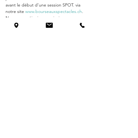
avant le début d’une session SPOT. via 
notre site 
www.bourseauxspectacles.ch
. 
Nous nous réjouissons, ainsi que nos 
artistes, de vous retrouver à l’occasion du 
format SPOT.!
Organisations
Evènements
Voir tout
Posts similaires