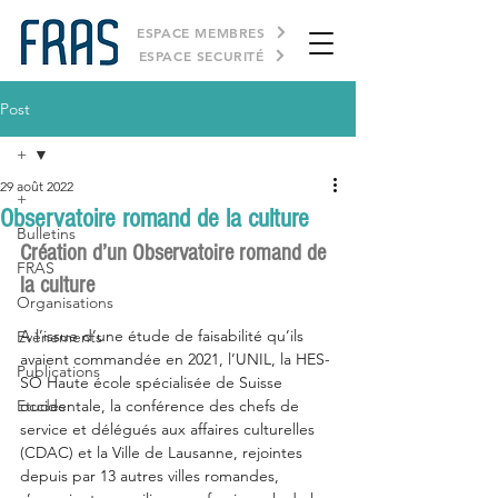
ESPACE MEMBRES
ESPACE SECURITÉ
Post
+
29 août 2022
+
Observatoire romand de la culture
Bulletins
Création d’un Observatoire romand de 
FRAS
la culture
Organisations
A l’issue d’une étude de faisabilité qu’ils 
Evènements
avaient commandée en 2021, l’UNIL, la HES-
Publications
SO Haute école spécialisée de Suisse 
Etudes
occidentale, la conférence des chefs de 
service et délégués aux affaires culturelles 
(CDAC) et la Ville de Lausanne, rejointes 
depuis par 13 autres villes romandes, 