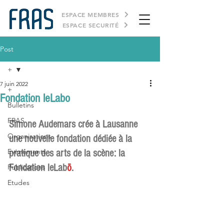
ESPACE MEMBRES
ESPACE SECURITÉ
Post
+
7 juin 2022
+
Fondation leLabo
Bulletins
FRAS
Simone Audemars crée à Lausanne 
Organisations
une nouvelle fondation dédiée à la 
Evènements
pratique des arts de la scène: la 
Fondation leLab
ō
.
Publications
Etudes