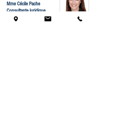
Mme Cécile Pache
Consultante juridique
indépendante, Lausanne
S
pécialiste de la gestion des conflits, elle exerce
plusieurs fonctions en Suisse romande: personne
de confiance en entreprise, médiatrice, enquêtrice,
conseillère juridique, formatrice et Vice-présidente
du Tribunal des Prud’hommes de Lausanne
Mme Pache se tient à disposition des collaborateurs
du lundi au vendredi de 7h00 à 19h00
+41 78 707 18 20
cecile.pache@cpconseil.ch
www.cpconseil.ch
Mr Serge Ballesteros
Expert en gestion
des ressources humaines
Exerce plusieurs fonctions en Suisse romande :
personne de confiance en entreprise, formateur
d’adultes en RH, management et organisation,