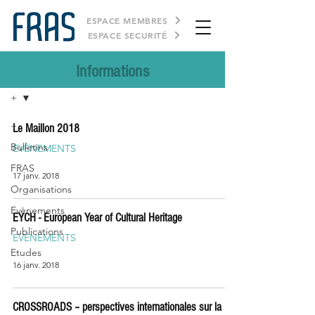
ESPACE MEMBRES
ESPACE SECURITÉ
Informations
Informations
+
+
Le Maillon 2018
Bulletins
EVÈNEMENTS
FRAS
17 janv. 2018
Organisations
Evènements
EYCH - European Year of Cultural Heritage
Publications
EVÈNEMENTS
Etudes
16 janv. 2018
CROSSROADS – perspectives internationales sur la